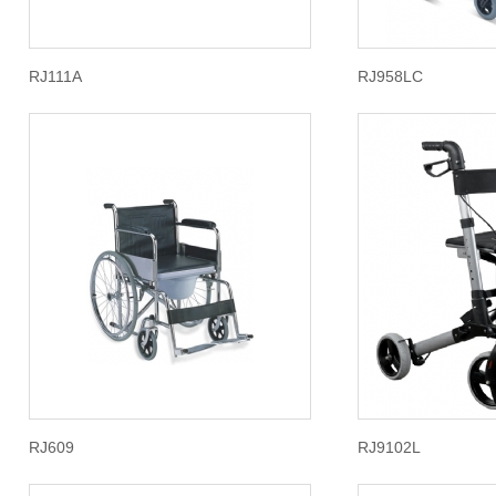
RJ111A
RJ958LC
RJ609
RJ9102L