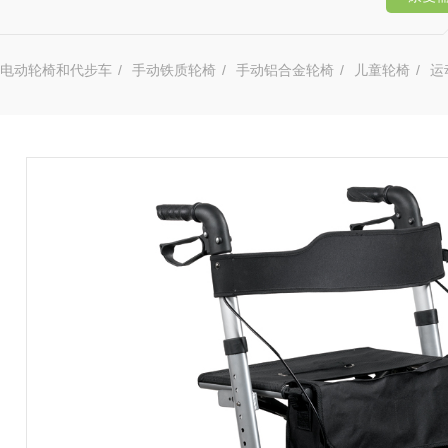
电动轮椅和代步车
/
手动铁质轮椅
/
手动铝合金轮椅
/
儿童轮椅
/
运