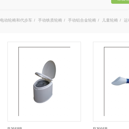
电动轮椅和代步车
/
手动铁质轮椅
/
手动铝合金轮椅
/
儿童轮椅
/
运
RJ668B
RJ666B